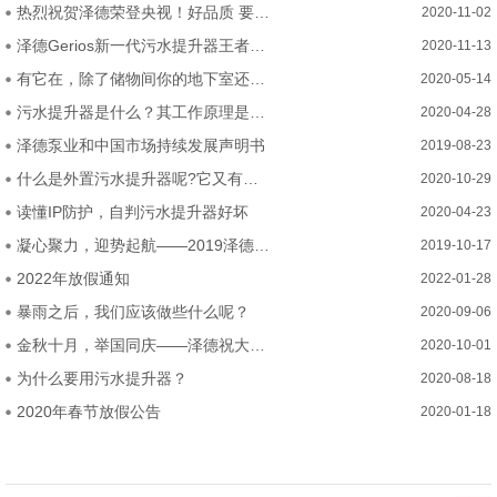
热烈祝贺泽德荣登央视！好品质 要排水 选泽德！
2020-11-02
泽德Gerios新一代污水提升器王者问世—五大硬核突破！
2020-11-13
有它在，除了储物间你的地下室还可以这么装
2020-05-14
污水提升器是什么？其工作原理是？哪些地方能用？
2020-04-28
泽德泵业和中国市场持续发展声明书
2019-08-23
什么是外置污水提升器呢?它又有什么优势呢
2020-10-29
读懂IP防护，自判污水提升器好坏
2020-04-23
凝心聚力，迎势起航——2019泽德中国经销商研讨会
2019-10-17
2022年放假通知
2022-01-28
暴雨之后，我们应该做些什么呢？
2020-09-06
金秋十月，举国同庆——泽德祝大家2020年中秋国庆节快乐
2020-10-01
为什么要用污水提升器？
2020-08-18
2020年春节放假公告
2020-01-18