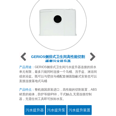
Prev
Next
Next
GERIOS侧排式卫生间高性能切割
碾磨污水提升器
产品用途：
GERIOS侧排式卫生间污水提升器连接的排水
单元有限，最多只能同时连接一个马桶、洗手盆、淋浴间
或坐浴盆。既可以与壁挂马桶配套侧面隐蔽式安装也可以
直接连接落地式马桶
产品特点：
整机德国原装进口，高性能的切割装置，ABS
材质的箱体，防护等级IP68，干式触点,无需连接控制
器，无需任何工具即可拆卸水泵。
污水提升器
污水提升泵
污水提升装置