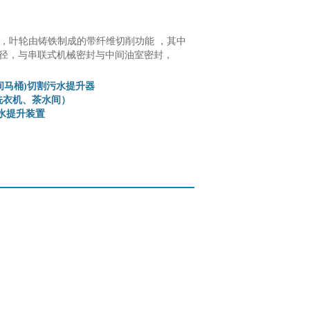
，叶轮由铸铁制成的带纤维切削功能 ，其中
米过滤直径，与串联式机械密封与中间油室密封，
卫生间马桶)切割污水提升器
洗衣机、茶水间）
y污水提升装置