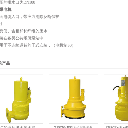
加压的排水口为DN100
爆电机
侧面电缆入口，带应力消除及断保护
用：
含粪便、含粗和长纤维的废水
安装在各类公共场所泵站中
适用于不连续运转的干式安装，（电机制S3）
关产品
ZPG70系列潜水污水提升泵
ZFS70切割系列潜污泵