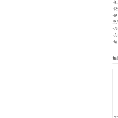
•
•
防
•
应
•
•
•
相