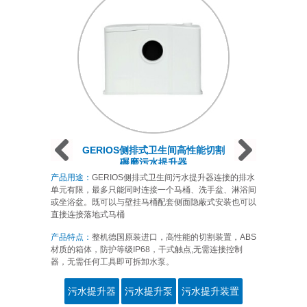
Prev
Next
Next
GERIOS侧排式卫生间高性能切割
碾磨污水提升器
产品用途：
GERIOS侧排式卫生间污水提升器连接的排水
单元有限，最多只能同时连接一个马桶、洗手盆、淋浴间
或坐浴盆。既可以与壁挂马桶配套侧面隐蔽式安装也可以
直接连接落地式马桶
产品特点：
整机德国原装进口，高性能的切割装置，ABS
材质的箱体，防护等级IP68，干式触点,无需连接控制
器，无需任何工具即可拆卸水泵。
污水提升器
污水提升泵
污水提升装置