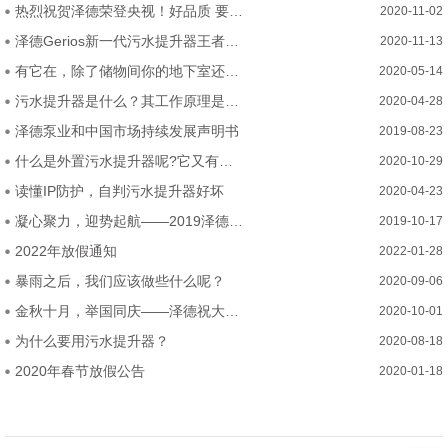
热烈祝贺泽德荣登央视！好品质 要排水 选泽德！
2020-11-02
泽德Gerios新一代污水提升器王者问世—五大硬核突破！
2020-11-13
有它在，除了储物间你的地下室还可以这么装
2020-05-14
污水提升器是什么？其工作原理是？哪些地方能用？
2020-04-28
泽德泵业和中国市场持续发展声明书
2019-08-23
什么是外置污水提升器呢?它又有什么优势呢
2020-10-29
读懂IP防护，自判污水提升器好坏
2020-04-23
凝心聚力，迎势起航——2019泽德中国经销商研讨会
2019-10-17
2022年放假通知
2022-01-28
暴雨之后，我们应该做些什么呢？
2020-09-06
金秋十月，举国同庆——泽德祝大家2020年中秋国庆节快乐
2020-10-01
为什么要用污水提升器？
2020-08-18
2020年春节放假公告
2020-01-18