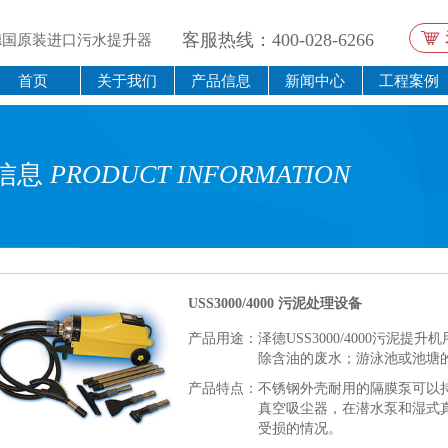
客服热线：400-028-6266
德国原装进口污水提升器
首页
关于我们
产品信息
新闻中心
工程案例
信息
PRODUCT INFORMATION
USS3000/4000 污泥处理设备
产品用途：
泽德USS3000/4000污泥
除含油的废水；游泳池或池塘的
产品特点：
不锈钢外壳耐用的隔膜泵可以
真空吸尘器，在潜水泵和湿式
受损的情况。