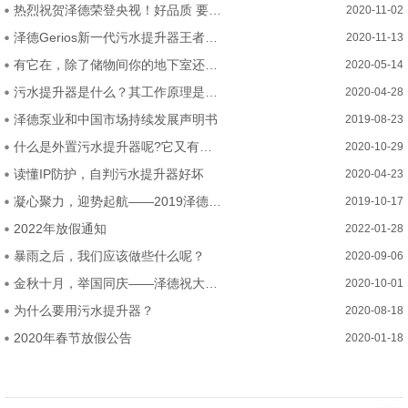
热烈祝贺泽德荣登央视！好品质 要排水 选泽德！
2020-11-02
泽德Gerios新一代污水提升器王者问世—五大硬核突破！
2020-11-13
有它在，除了储物间你的地下室还可以这么装
2020-05-14
污水提升器是什么？其工作原理是？哪些地方能用？
2020-04-28
泽德泵业和中国市场持续发展声明书
2019-08-23
什么是外置污水提升器呢?它又有什么优势呢
2020-10-29
读懂IP防护，自判污水提升器好坏
2020-04-23
凝心聚力，迎势起航——2019泽德中国经销商研讨会
2019-10-17
2022年放假通知
2022-01-28
暴雨之后，我们应该做些什么呢？
2020-09-06
金秋十月，举国同庆——泽德祝大家2020年中秋国庆节快乐
2020-10-01
为什么要用污水提升器？
2020-08-18
2020年春节放假公告
2020-01-18