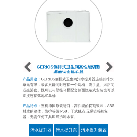
Prev
Next
Next
GERIOS侧排式卫生间高性能切割
碾磨污水提升器
产品用途：
GERIOS侧排式卫生间污水提升器连接的排水
单元有限，最多只能同时连接一个马桶、洗手盆、淋浴间
或坐浴盆。既可以与壁挂马桶配套侧面隐蔽式安装也可以
直接连接落地式马桶
产品特点：
整机德国原装进口，高性能的切割装置，ABS
材质的箱体，防护等级IP68，干式触点,无需连接控制
器，无需任何工具即可拆卸水泵。
污水提升器
污水提升泵
污水提升装置