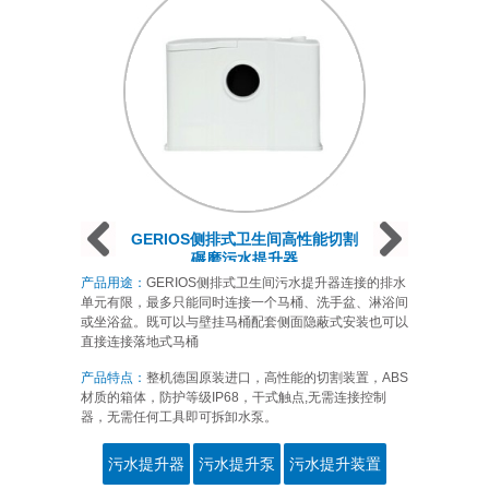
Prev
Next
Next
GERIOS侧排式卫生间高性能切割
碾磨污水提升器
产品用途：
GERIOS侧排式卫生间污水提升器连接的排水
单元有限，最多只能同时连接一个马桶、洗手盆、淋浴间
或坐浴盆。既可以与壁挂马桶配套侧面隐蔽式安装也可以
直接连接落地式马桶
产品特点：
整机德国原装进口，高性能的切割装置，ABS
材质的箱体，防护等级IP68，干式触点,无需连接控制
器，无需任何工具即可拆卸水泵。
污水提升器
污水提升泵
污水提升装置