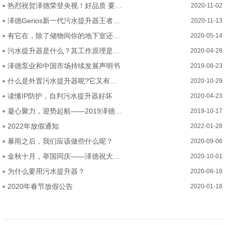
热烈祝贺泽德荣登央视！好品质 要排水 选泽德！
2020-11-02
泽德Gerios新一代污水提升器王者问世—五大硬核突破！
2020-11-13
有它在，除了储物间你的地下室还可以这么装
2020-05-14
污水提升器是什么？其工作原理是？哪些地方能用？
2020-04-28
泽德泵业和中国市场持续发展声明书
2019-08-23
什么是外置污水提升器呢?它又有什么优势呢
2020-10-29
读懂IP防护，自判污水提升器好坏
2020-04-23
凝心聚力，迎势起航——2019泽德中国经销商研讨会
2019-10-17
2022年放假通知
2022-01-28
暴雨之后，我们应该做些什么呢？
2020-09-06
金秋十月，举国同庆——泽德祝大家2020年中秋国庆节快乐
2020-10-01
为什么要用污水提升器？
2020-08-18
2020年春节放假公告
2020-01-18