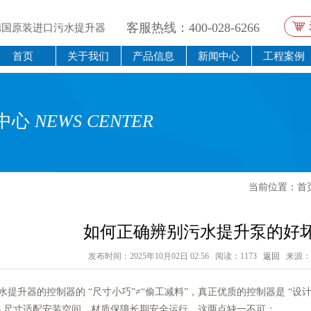
客服热线：400-028-6266
德国原装进口污水提升器
首页
关于我们
产品信息
新闻中心
工程案例
中心
NEWS CENTER
当前位置：
首
如何正确辨别污水提升泵的好
发布时间：2025年10月02日 02:56 阅读：1173
返回
来源：
升器的控制器的 “尺寸小巧”≠“偷工减料”，真正优质的控制器是 “设计紧
— 尺寸适配安装空间，材质保障长期安全运行，这两点缺一不可：