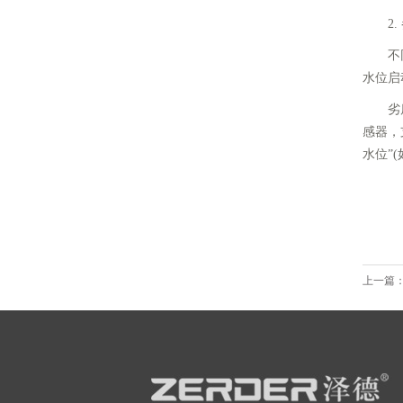
2. 
不同场
水位启
劣质控
感器，
水位”(
上一篇：