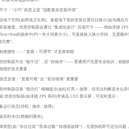
尺寸：“小巧” 的意义是 “适配复杂安装环境”
下空间(如商场卫生间)、家庭地下室的安装位置往往狭小(如马桶后方
安装难度。优质控制器会通过 “集成化设计” 压缩尺寸 —— 例如泽德 ZP
m×18cm×9cm的箱体中(约一本大词典大小)，可直接嵌入狭小空间，无需额
能完整”。
捷性 ——“直观 + 可调节” 才是真智能
制器不仅 “能干活”，还 “好操作”—— 普通用户无需专业知识，就
期维护至关重要：
状态反馈：“直观可视” 比 “盲目猜测” 更重要
制器仅靠 “指示灯” 模糊提示(如红灯亮 = 故障，但无法判断是水位
箱;优质控制器(如泽德 ZPS 系列)带液晶 LED 显示屏，可实时显示：
状态(待机 / 抽水 / 故障);
时水位(精确到厘米);
型(如 “水位过高”“泵体过载”“传感器故障”)，无需拆机即可定位问