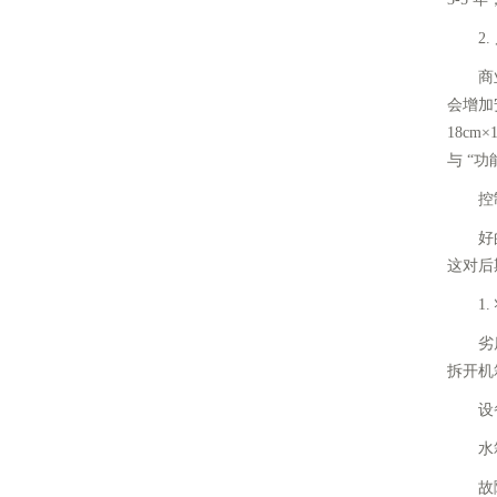
2. 
商业地
会增加
18c
与 “功
控制便
好的控
这对后
1. 
劣质控
拆开机
设备运行
水箱实
故障类