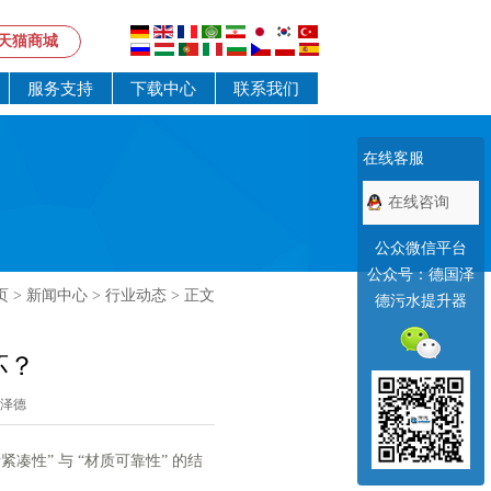
天猫商城
服务支持
下载中心
联系我们
在线客服
在线咨询
公众微信平台
公众号：德国泽
页
>
新闻中心
>
行业动态
> 正文
德污水提升器
坏？
泽德
凑性” 与 “材质可靠性” 的结