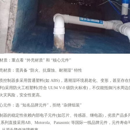
材质：重点看 “外壳材质” 和 “核心元件”
质：需具备 “防火、抗腐蚀、耐潮湿” 特性
制器多采用普通塑料(如 ABS)，遇潮湿环境易老化、变形，甚至存在短
 系列)采用防火工程塑料(符合 UL94 V-0 级防火标准)，不仅能抵御污
火灾风险，安全性更高。
件：选 “知名品牌元件”，拒绝 “杂牌组装”
的稳定性依赖内部电子元件(如芯片、传感器、继电器)，劣质产品多用
S 系列直接采用AB、Motorola、Panasonic 等国际一线品牌元件，元件寿
 年，从源头降低故障概率。