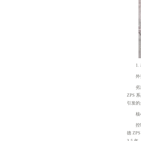
1. 
外壳材
劣质控
ZPS
引发的
核心元
控制器
德 ZP
3-5