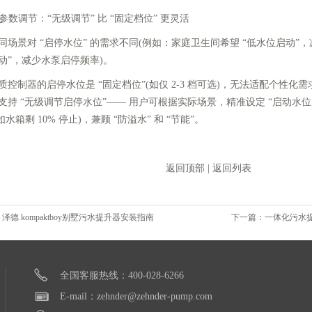
参数调节：“无级调节” 比 “固定档位” 更灵活
景对 “启停水位” 的需求不同(例如：家庭卫生间希望 “低水位启动”，
动”，减少水泵启停频率)。
制器的启停水位是 “固定档位”(如仅 2-3 档可选)，无法适配个性化
支持 “无级调节启停水位”—— 用户可根据实际场景，精准设定 “启动水位”(如
如水箱剩 10% 停止)，兼顾 “防溢水” 和 “节能”。
返回顶部
|
返回列表
泽德 kompaktboy别墅污水提升器安装指南
下一篇：一体化污水
全国客服热线：400-028-6266
E-mail：zehnder@zehnder-pump.com