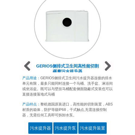
Prev
Next
Next
GERIOS侧排式卫生间高性能切割
碾磨污水提升器
产品用途：
GERIOS侧排式卫生间污水提升器连接的排水
单元有限，最多只能同时连接一个马桶、洗手盆、淋浴间
或坐浴盆。既可以与壁挂马桶配套侧面隐蔽式安装也可以
直接连接落地式马桶
产品特点：
整机德国原装进口，高性能的切割装置，ABS
材质的箱体，防护等级IP68，干式触点,无需连接控制
器，无需任何工具即可拆卸水泵。
污水提升器
污水提升泵
污水提升装置