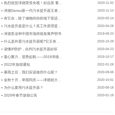
热烈祝贺泽德荣登央视！好品质 要排水 选泽德！
2020-11-02
泽德Gerios新一代污水提升器王者问世—五大硬核突破！
2020-11-13
有它在，除了储物间你的地下室还可以这么装
2020-05-14
污水提升器是什么？其工作原理是？哪些地方能用？
2020-04-28
泽德泵业和中国市场持续发展声明书
2019-08-23
什么是外置污水提升器呢?它又有什么优势呢
2020-10-29
读懂IP防护，自判污水提升器好坏
2020-04-23
凝心聚力，迎势起航——2019泽德中国经销商研讨会
2019-10-17
2022年放假通知
2022-01-28
暴雨之后，我们应该做些什么呢？
2020-09-06
金秋十月，举国同庆——泽德祝大家2020年中秋国庆节快乐
2020-10-01
为什么要用污水提升器？
2020-08-18
2020年春节放假公告
2020-01-18