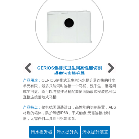
Prev
Next
Next
GERIOS侧排式卫生间高性能切割
碾磨污水提升器
产品用途：
GERIOS侧排式卫生间污水提升器连接的排水
单元有限，最多只能同时连接一个马桶、洗手盆、淋浴间
或坐浴盆。既可以与壁挂马桶配套侧面隐蔽式安装也可以
直接连接落地式马桶
产品特点：
整机德国原装进口，高性能的切割装置，ABS
材质的箱体，防护等级IP68，干式触点,无需连接控制
器，无需任何工具即可拆卸水泵。
污水提升器
污水提升泵
污水提升装置