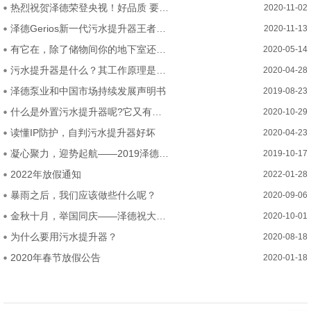
热烈祝贺泽德荣登央视！好品质 要排水 选泽德！
2020-11-02
泽德Gerios新一代污水提升器王者问世—五大硬核突破！
2020-11-13
有它在，除了储物间你的地下室还可以这么装
2020-05-14
污水提升器是什么？其工作原理是？哪些地方能用？
2020-04-28
泽德泵业和中国市场持续发展声明书
2019-08-23
什么是外置污水提升器呢?它又有什么优势呢
2020-10-29
读懂IP防护，自判污水提升器好坏
2020-04-23
凝心聚力，迎势起航——2019泽德中国经销商研讨会
2019-10-17
2022年放假通知
2022-01-28
暴雨之后，我们应该做些什么呢？
2020-09-06
金秋十月，举国同庆——泽德祝大家2020年中秋国庆节快乐
2020-10-01
为什么要用污水提升器？
2020-08-18
2020年春节放假公告
2020-01-18