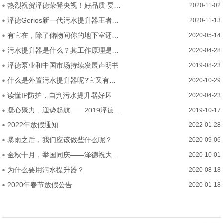
热烈祝贺泽德荣登央视！好品质 要排水 选泽德！
2020-11-02
泽德Gerios新一代污水提升器王者问世—五大硬核突破！
2020-11-13
有它在，除了储物间你的地下室还可以这么装
2020-05-14
污水提升器是什么？其工作原理是？哪些地方能用？
2020-04-28
泽德泵业和中国市场持续发展声明书
2019-08-23
什么是外置污水提升器呢?它又有什么优势呢
2020-10-29
读懂IP防护，自判污水提升器好坏
2020-04-23
凝心聚力，迎势起航——2019泽德中国经销商研讨会
2019-10-17
2022年放假通知
2022-01-28
暴雨之后，我们应该做些什么呢？
2020-09-06
金秋十月，举国同庆——泽德祝大家2020年中秋国庆节快乐
2020-10-01
为什么要用污水提升器？
2020-08-18
2020年春节放假公告
2020-01-18