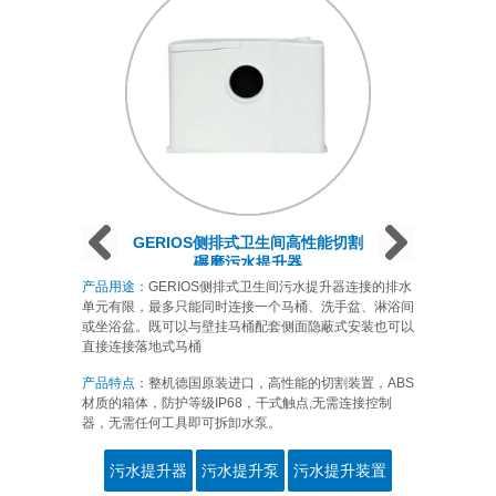
Prev
Next
Next
GERIOS侧排式卫生间高性能切割
碾磨污水提升器
产品用途：
GERIOS侧排式卫生间污水提升器连接的排水
单元有限，最多只能同时连接一个马桶、洗手盆、淋浴间
或坐浴盆。既可以与壁挂马桶配套侧面隐蔽式安装也可以
直接连接落地式马桶
产品特点：
整机德国原装进口，高性能的切割装置，ABS
材质的箱体，防护等级IP68，干式触点,无需连接控制
器，无需任何工具即可拆卸水泵。
污水提升器
污水提升泵
污水提升装置